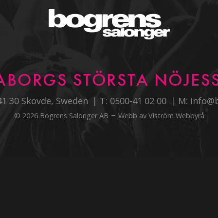
ABORGS STÖRSTA NÖJESS
541 30 Skövde, Sweden
T:
0500-41 02 00
M:
info@
–
© 2026 Bogrens Salonger AB
Webb av
Viström Webbyrå