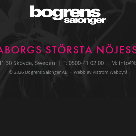
ABORGS STÖRSTA NÖJESS
541 30 Skövde, Sweden
T:
0500-41 02 00
M:
info@
–
© 2026 Bogrens Salonger AB
Webb av
Viström Webbyrå