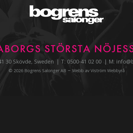
ABORGS STÖRSTA NÖJESS
541 30 Skövde, Sweden
T:
0500-41 02 00
M:
info@
–
© 2026 Bogrens Salonger AB
Webb av
Viström Webbyrå