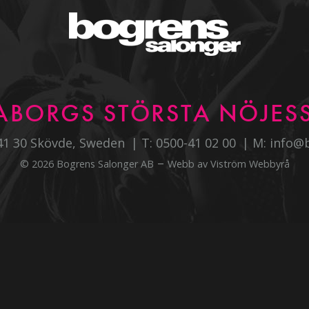
ABORGS STÖRSTA NÖJESS
541 30 Skövde, Sweden
T:
0500-41 02 00
M:
info@
–
© 2026 Bogrens Salonger AB
Webb av
Viström Webbyrå