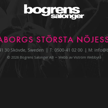
ABORGS STÖRSTA NÖJESS
541 30 Skövde, Sweden
T:
0500-41 02 00
M:
info@
–
© 2026 Bogrens Salonger AB
Webb av
Viström Webbyrå