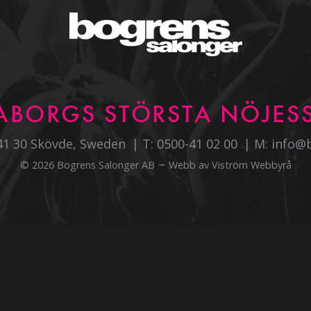
ABORGS STÖRSTA NÖJESS
541 30 Skövde, Sweden
T:
0500-41 02 00
M:
info@
–
© 2026 Bogrens Salonger AB
Webb av
Viström Webbyrå