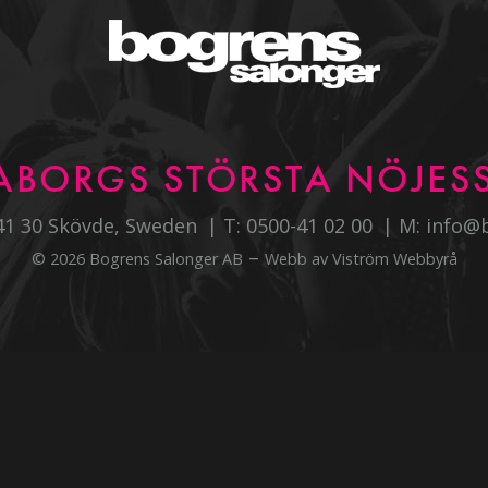
ABORGS STÖRSTA NÖJESS
541 30 Skövde, Sweden
T:
0500-41 02 00
M:
info@
–
© 2026 Bogrens Salonger AB
Webb av
Viström Webbyrå