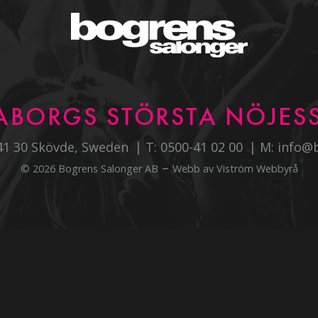
ABORGS STÖRSTA NÖJESS
541 30 Skövde, Sweden
T:
0500-41 02 00
M:
info@
–
© 2026 Bogrens Salonger AB
Webb av
Viström Webbyrå