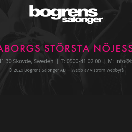
ABORGS STÖRSTA NÖJESS
541 30 Skövde, Sweden
T:
0500-41 02 00
M:
info@
–
© 2026 Bogrens Salonger AB
Webb av
Viström Webbyrå