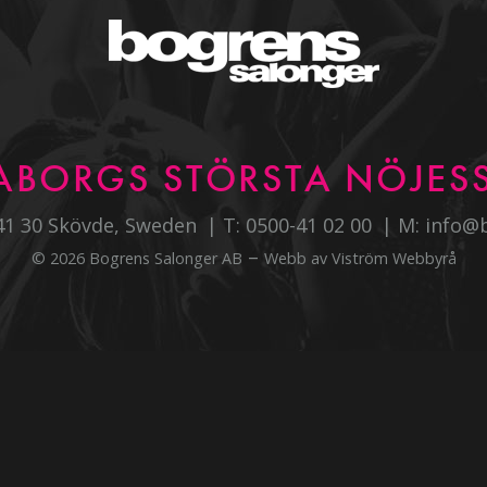
ABORGS STÖRSTA NÖJESS
541 30 Skövde, Sweden
T:
0500-41 02 00
M:
info@
–
© 2026 Bogrens Salonger AB
Webb av
Viström Webbyrå