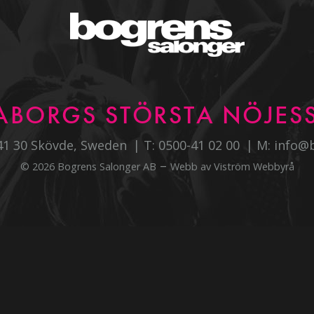
ABORGS STÖRSTA NÖJESS
541 30 Skövde, Sweden
T:
0500-41 02 00
M:
info@
–
© 2026 Bogrens Salonger AB
Webb av
Viström Webbyrå