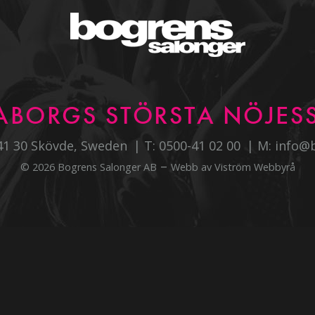
ABORGS STÖRSTA NÖJESS
541 30 Skövde, Sweden
T:
0500-41 02 00
M:
info@
–
© 2026 Bogrens Salonger AB
Webb av
Viström Webbyrå