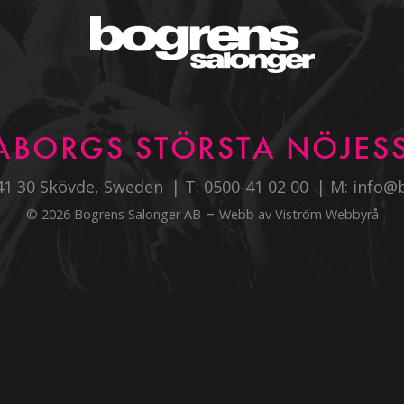
ABORGS STÖRSTA NÖJESS
541 30 Skövde, Sweden
T:
0500-41 02 00
M:
info@
–
© 2026 Bogrens Salonger AB
Webb av
Viström Webbyrå