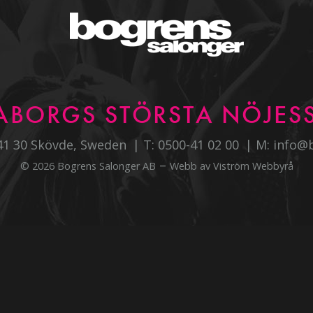
ABORGS STÖRSTA NÖJESS
541 30 Skövde, Sweden
T:
0500-41 02 00
M:
info@
–
© 2026 Bogrens Salonger AB
Webb av
Viström Webbyrå