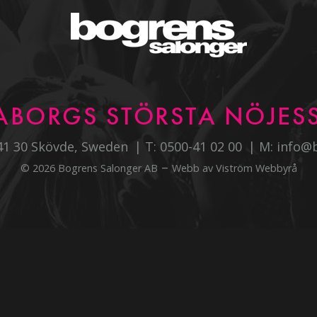
ABORGS STÖRSTA NÖJESS
541 30 Skövde, Sweden
T:
0500-41 02 00
M:
info@
–
© 2026 Bogrens Salonger AB
Webb av
Viström Webbyrå