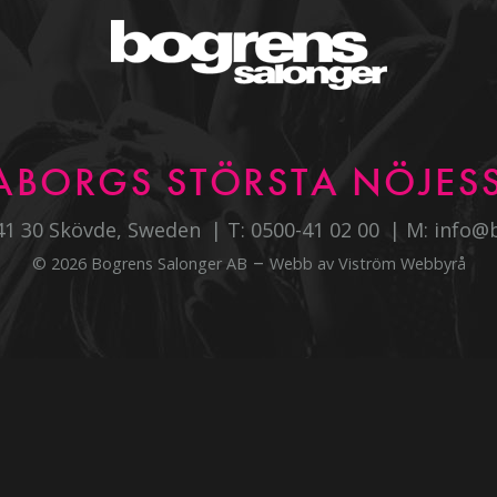
ABORGS STÖRSTA NÖJESS
541 30 Skövde, Sweden
T:
0500-41 02 00
M:
info@
–
© 2026 Bogrens Salonger AB
Webb av
Viström Webbyrå