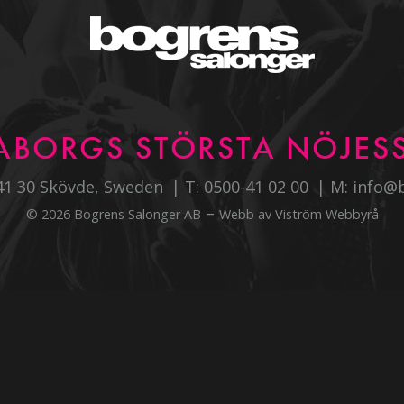
ABORGS STÖRSTA NÖJESS
541 30 Skövde, Sweden
T:
0500-41 02 00
M:
info@
–
© 2026 Bogrens Salonger AB
Webb av
Viström Webbyrå