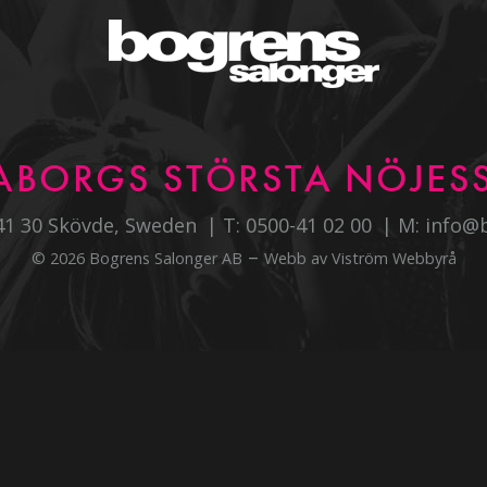
ABORGS STÖRSTA NÖJESS
541 30 Skövde, Sweden
T:
0500-41 02 00
M:
info@
–
© 2026 Bogrens Salonger AB
Webb av
Viström Webbyrå