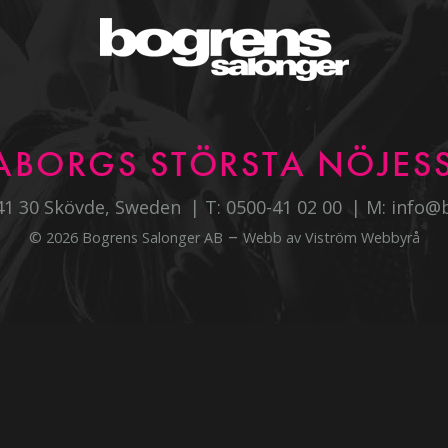
ABORGS STÖRSTA NÖJESS
541 30 Skövde, Sweden
T:
0500-41 02 00
M:
info@
–
© 2026 Bogrens Salonger AB
Webb av
Viström Webbyrå