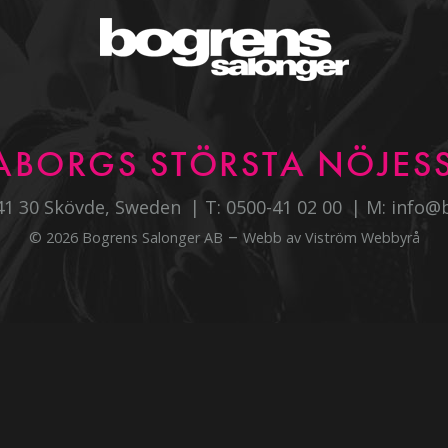
ABORGS STÖRSTA NÖJESS
541 30 Skövde, Sweden
T:
0500-41 02 00
M:
info@
–
© 2026 Bogrens Salonger AB
Webb av
Viström Webbyrå