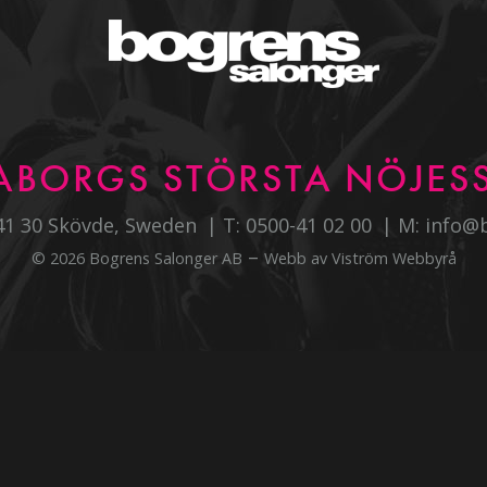
ABORGS STÖRSTA NÖJESS
541 30 Skövde, Sweden
T:
0500-41 02 00
M:
info@
–
© 2026 Bogrens Salonger AB
Webb av
Viström Webbyrå