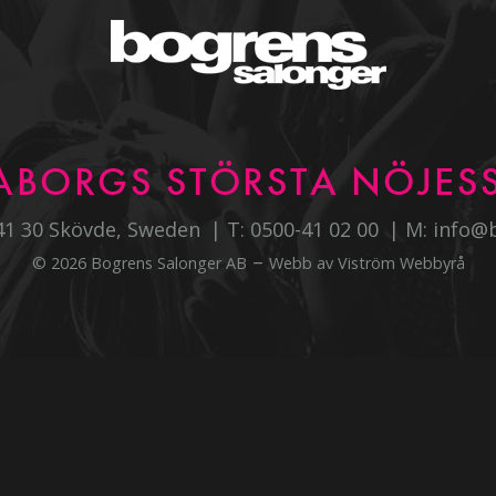
ABORGS STÖRSTA NÖJESS
541 30 Skövde, Sweden
T:
0500-41 02 00
M:
info@
–
© 2026 Bogrens Salonger AB
Webb av
Viström Webbyrå