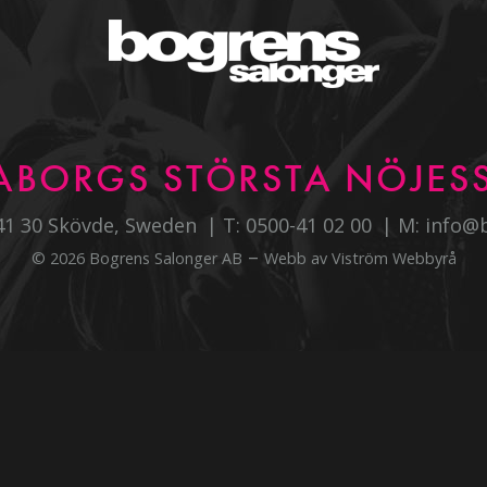
ABORGS STÖRSTA NÖJESS
541 30 Skövde, Sweden
T:
0500-41 02 00
M:
info@
–
© 2026 Bogrens Salonger AB
Webb av
Viström Webbyrå