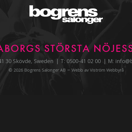
ABORGS STÖRSTA NÖJESS
541 30 Skövde, Sweden
T:
0500-41 02 00
M:
info@
–
© 2026 Bogrens Salonger AB
Webb av
Viström Webbyrå