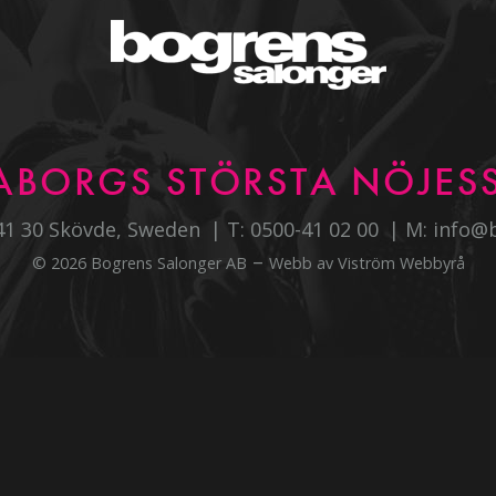
ABORGS STÖRSTA NÖJESS
541 30 Skövde, Sweden
T:
0500-41 02 00
M:
info@
–
© 2026 Bogrens Salonger AB
Webb av
Viström Webbyrå