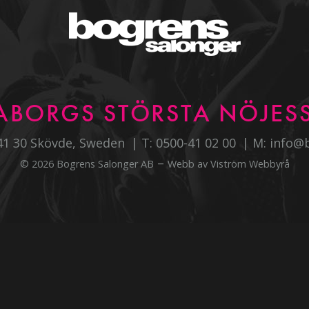
ABORGS STÖRSTA NÖJESS
541 30 Skövde, Sweden
T:
0500-41 02 00
M:
info@
–
© 2026 Bogrens Salonger AB
Webb av
Viström Webbyrå