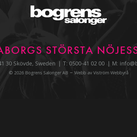
ABORGS STÖRSTA NÖJESS
541 30 Skövde, Sweden
T:
0500-41 02 00
M:
info@
–
© 2026 Bogrens Salonger AB
Webb av
Viström Webbyrå