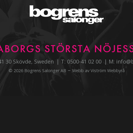
ABORGS STÖRSTA NÖJESS
541 30 Skövde, Sweden
T:
0500-41 02 00
M:
info@
–
© 2026 Bogrens Salonger AB
Webb av
Viström Webbyrå