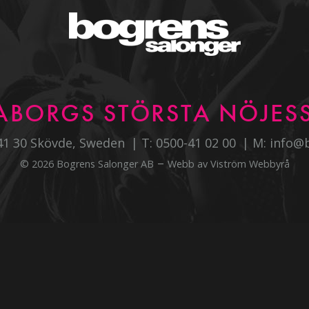
ABORGS STÖRSTA NÖJESS
541 30 Skövde, Sweden
T:
0500-41 02 00
M:
info@
–
© 2026 Bogrens Salonger AB
Webb av
Viström Webbyrå