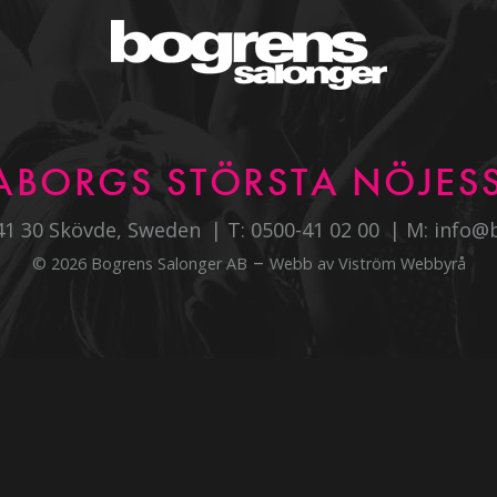
ABORGS STÖRSTA NÖJESS
541 30 Skövde, Sweden
T:
0500-41 02 00
M:
info@
–
© 2026 Bogrens Salonger AB
Webb av
Viström Webbyrå