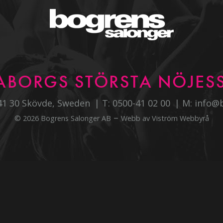
ABORGS STÖRSTA NÖJESS
541 30 Skövde, Sweden
T:
0500-41 02 00
M:
info@
–
© 2026 Bogrens Salonger AB
Webb av
Viström Webbyrå