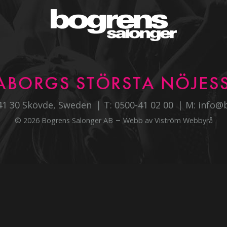
ABORGS STÖRSTA NÖJESS
541 30 Skövde, Sweden
T:
0500-41 02 00
M:
info@
–
© 2026 Bogrens Salonger AB
Webb av
Viström Webbyrå