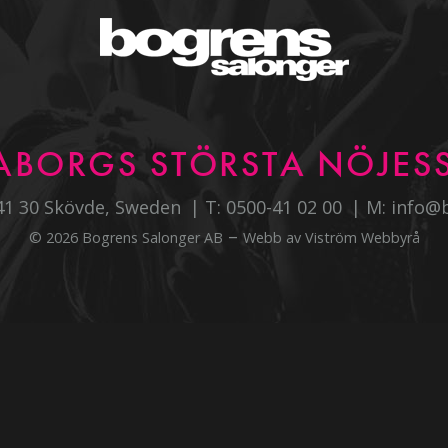
ABORGS STÖRSTA NÖJESS
541 30 Skövde, Sweden
T:
0500-41 02 00
M:
info@
–
© 2026 Bogrens Salonger AB
Webb av
Viström Webbyrå