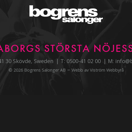
ABORGS STÖRSTA NÖJESS
541 30 Skövde, Sweden
T:
0500-41 02 00
M:
info@
–
© 2026 Bogrens Salonger AB
Webb av
Viström Webbyrå